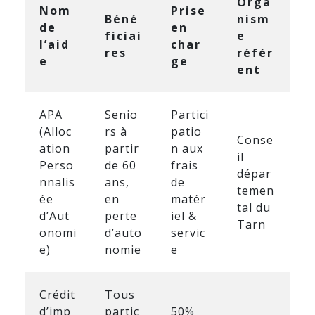
Orga
Nom
Prise
Béné
nism
de
en
ficiai
e
l’aid
char
res
référ
e
ge
ent
APA
Senio
Partici
(Alloc
rs à
patio
Conse
ation
partir
n aux
il
Perso
de 60
frais
dépar
nnalis
ans,
de
temen
ée
en
matér
tal du
d’Aut
perte
iel &
Tarn
onomi
d’auto
servic
e)
nomie
e
Crédit
Tous
d’imp
partic
50%