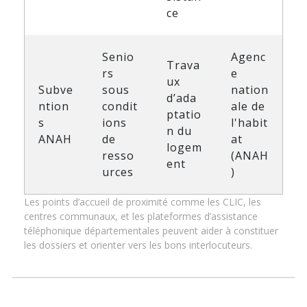
ce
Senio
Agenc
Trava
rs
e
ux
Subve
sous
nation
d’ada
ntion
condit
ale de
ptatio
s
ions
l'habit
n du
ANAH
de
at
logem
resso
(ANAH
ent
urces
)
Les points d’accueil de proximité comme les CLIC, les
centres communaux, et les plateformes d’assistance
téléphonique départementales peuvent aider à constituer
les dossiers et orienter vers les bons interlocuteurs.