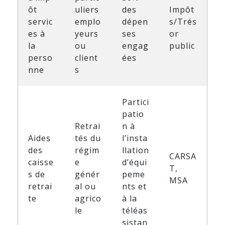
ôt
uliers
des
Impôt
servic
emplo
dépen
s/Trés
es à
yeurs
ses
or
la
ou
engag
public
perso
client
ées
nne
s
Partici
patio
Retrai
n à
Aides
tés du
l’insta
des
régim
llation
CARSA
caisse
e
d’équi
T,
s de
génér
peme
MSA
retrai
al ou
nts et
te
agrico
à la
le
téléas
sistan