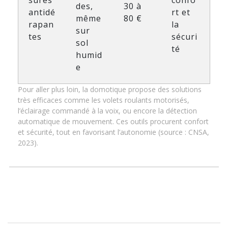
sures
confo
des,
30 à
antidé
rt et
même
80 €
rapan
la
sur
tes
sécuri
sol
té
humid
e
Pour aller plus loin, la domotique propose des solutions
très efficaces comme les volets roulants motorisés,
l’éclairage commandé à la voix, ou encore la détection
automatique de mouvement. Ces outils procurent confort
et sécurité, tout en favorisant l’autonomie (source : CNSA,
2023).