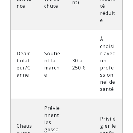
nt)
nce
chute
té
réduit
e
À
choisi
Déam
Soutie
r avec
bulat
nt la
30 à
un
eur/C
march
250 €
profe
anne
e
ssion
nel de
santé
Prévie
nnent
Privilé
les
Chaus
gier le
glissa