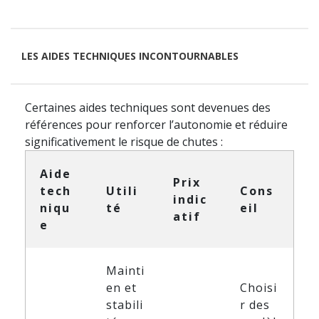
LES AIDES TECHNIQUES INCONTOURNABLES
Certaines aides techniques sont devenues des
références pour renforcer l’autonomie et réduire
significativement le risque de chutes :
Aide
Prix
tech
Utili
Cons
indic
niqu
té
eil
atif
e
Mainti
en et
Choisi
stabili
r des