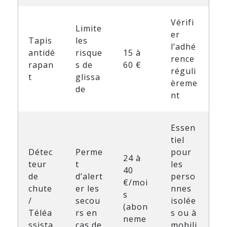
Vérifi
Limite
er
Tapis
les
l’adhé
antidé
risque
15 à
rence
rapan
s de
60 €
réguli
t
glissa
èreme
de
nt
Essen
tiel
Détec
Perme
pour
24 à
teur
t
les
40
de
d’alert
perso
€/moi
chute
er les
nnes
s
/
secou
isolée
(abon
Téléa
rs en
s ou à
neme
ssista
cas de
mobili