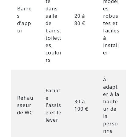
té
modèl
Barre
dans
es
s
salle
20 à
robus
d’app
de
80 €
tes et
ui
bains,
faciles
toilett
à
es,
install
couloi
er
rs
À
adapt
Facilit
er à la
Rehau
e
30 à
haute
sseur
l’assis
100 €
ur de
de WC
e et le
la
lever
perso
nne