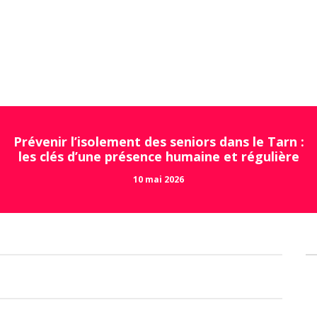
Prévenir l’isolement des seniors dans le Tarn :
les clés d’une présence humaine et régulière
10 mai 2026