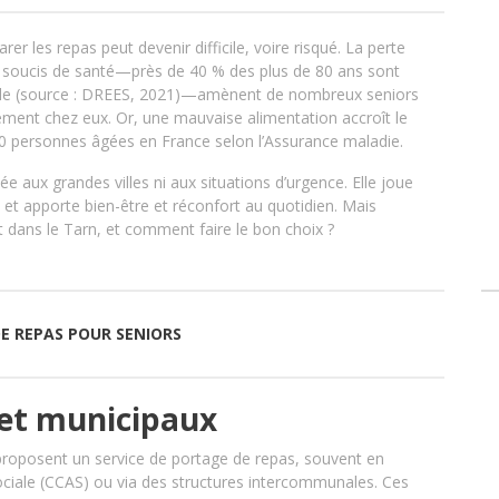
er les repas peut devenir difficile, voire risqué. La perte
 soucis de santé—près de 40 % des plus de 80 ans sont
elle (source : DREES, 2021)—amènent de nombreux seniors
ement chez eux. Or, une mauvaise alimentation accroît le
00 personnes âgées en France selon l’Assurance maladie.
ée aux grandes villes ni aux situations d’urgence. Elle joue
e et apporte bien-être et réconfort au quotidien. Mais
 dans le Tarn, et comment faire le bon choix ?
DE REPAS POUR SENIORS
s et municipaux
oposent un service de portage de repas, souvent en
ociale (CCAS) ou via des structures intercommunales. Ces