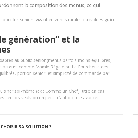
oordonnent la composition des menus, ce qui
pé pour les seniors vivant en zones rurales ou isolées grâce
le génération” et la
mes
daptés au public senior (menus parfois moins équilibrés,
elques acteurs comme Mamie Régale ou La Fourchette des
uilibrés, portion senior, et simplicité de commande par
 cuisiner soi-même (ex : Comme un Chef), utile en cas
z les seniors seuls ou en perte d’autonomie avancée.
 CHOISIR SA SOLUTION ?